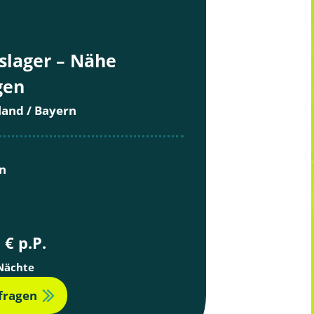
slager – Nähe
gen
land / Bayern
en
 € p.P.
 Nächte
nfragen