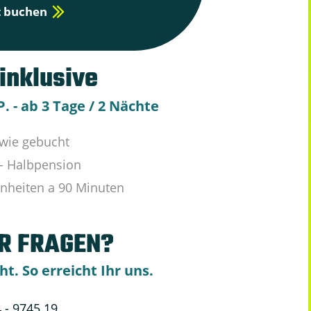
t buchen
 inklusive
P. - ab 3 Tage / 2 Nächte
 wie gebucht
- Halbpension
inheiten a 90 Minuten
HR FRAGEN?
t. So erreicht Ihr uns.
4 - 9745 19