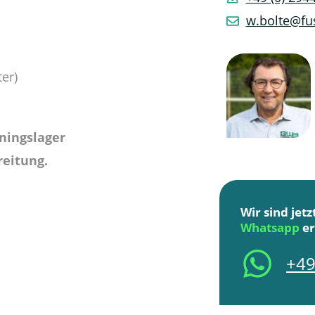
w.bolte@fus
er)
ningslager
reitung.
Wir sind jet
Whatsapp
er
+49