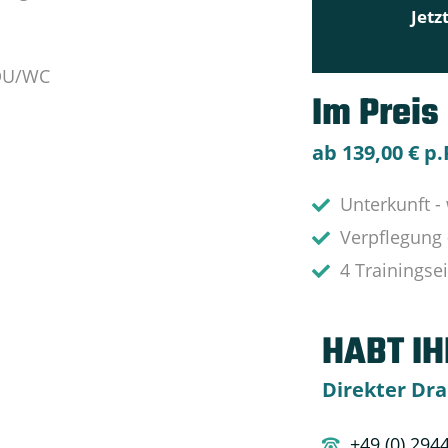
Jetz
 DU/WC
Im Preis
ab 139,00 € p.
Unterkunft -
Verpflegung 
4 Trainingse
HABT I
Direkter Drah
+49 (0) 294