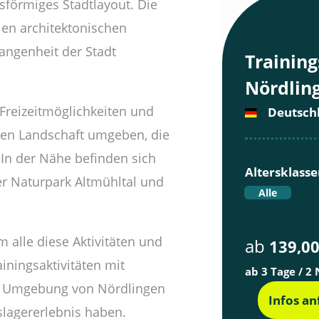
isförmiges Stadtlayout. Die
elen architektonischen
angenheit der Stadt
Training
Nördlin
 Freizeitmöglichkeiten und
Deutsch
chen Landschaft umgeben, die
In der Nähe befinden sich
Altersklass
er Naturpark Altmühltal und
Alle
 alle diese Aktivitäten und
ab
139,00
iningsaktivitäten mit
ab 3 Tage / 2
n Umgebung von Nördlingen
Infos a
slagererlebnis haben.