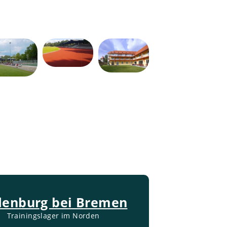
denburg bei Bremen
Trainingslager im Norden