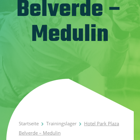
Belverde –
Medulin
Startseite
Trainingslager
Hotel Park Plaza
Belverde – Medulin