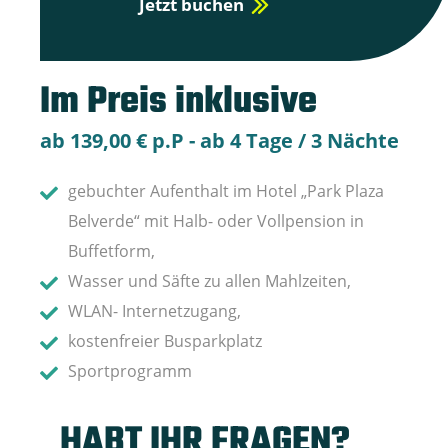
Jetzt buchen
Im Preis inklusive
ab 139,00 € p.P - ab 4 Tage / 3 Nächte
gebuchter Aufenthalt im Hotel „Park Plaza
Belverde“ mit Halb- oder Vollpension in
Buffetform,
Wasser und Säfte zu allen Mahlzeiten,
WLAN- Internetzugang,
kostenfreier Busparkplatz
Sportprogramm
HABT IHR FRAGEN?