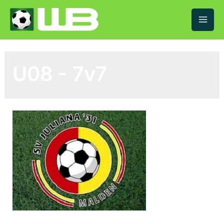
Mai
Men
U08 - 7v7